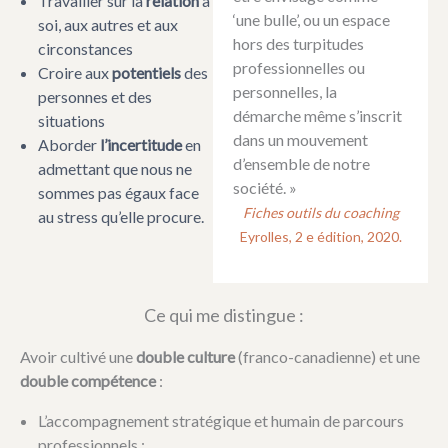
Travailler sur la
relation
à
‘une bulle’, ou un espace
soi, aux autres et aux
hors des turpitudes
circonstances
professionnelles ou
Croire aux
potentiels
des
personnelles, la
personnes et des
démarche même s’inscrit
situations
dans un mouvement
Aborder
l’incertitude
en
d’ensemble de notre
admettant que nous ne
société. »
sommes pas égaux face
Fiches outils du coaching
au stress qu’elle procure.
Eyrolles, 2 e édition, 2020.
Ce qui me distingue :
Avoir cultivé une
double culture
(franco-canadienne) et une
double compétence
:
L’accompagnement stratégique et humain de parcours
professionnels ;