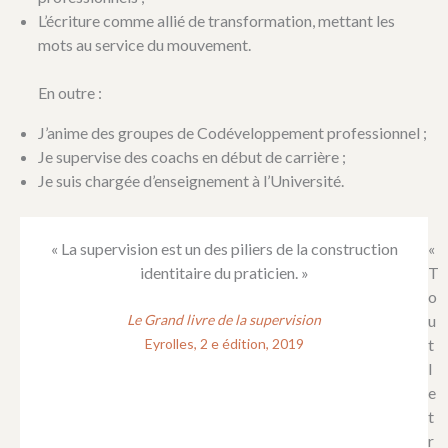
L’écriture comme allié de transformation, mettant les
mots au service du mouvement.
En outre :
J’anime des groupes de Codéveloppement professionnel ;
Je supervise des coachs en début de carrière ;
Je suis chargée d’enseignement à l’Université.
« La supervision est un des piliers de la construction
«
identitaire du praticien. »
T
o
Le Grand livre de la supervision
u
Eyrolles, 2 e édition, 2019
t
l
e
t
r